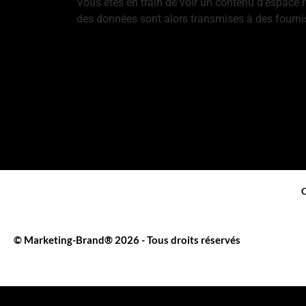
Vous êtes en train de voir un contenu d'espace 
des données sont alors transmises à des fournis
Plus d'informations
Débloquer le contenu
Accepter le service requis et débloquer le conte
C
© Marketing-Brand® 2026 - Tous droits réservés