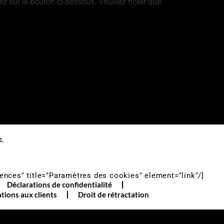
ez sur le bouton ci-dessous. Veuillez noter que
®
.
ences" title="Paramètres des cookies" element="link"/]
Déclarations de confidentialité
tions aux clients
Droit de rétractation