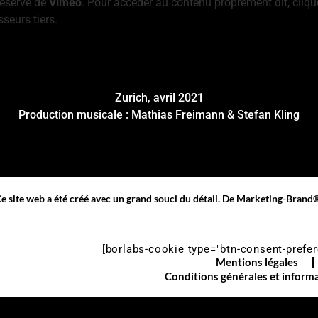
réservé de
Vimeo
. Pour accéder au contenu proprement dit, cliqu
seurs tiers.
nu
Zurich, avril 2021
Production musicale : Mathias Freimann & Stefan Kling
e site web a été créé avec un grand souci du détail. De
Marketing-Brand
[borlabs-cookie type="btn-consent-prefer
Mentions légales
Conditions générales et informa